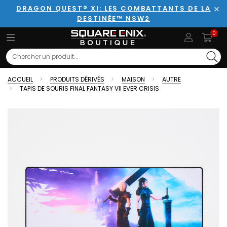
DRAGON QUEST® XI: LES COMBATTANTS DE LA
DESTINÉE™ NSW2
Fer
0
Search
ACCUEIL
PRODUITS DÉRIVÉS
MAISON
AUTRE
TAPIS DE SOURIS FINAL FANTASY VII EVER CRISIS