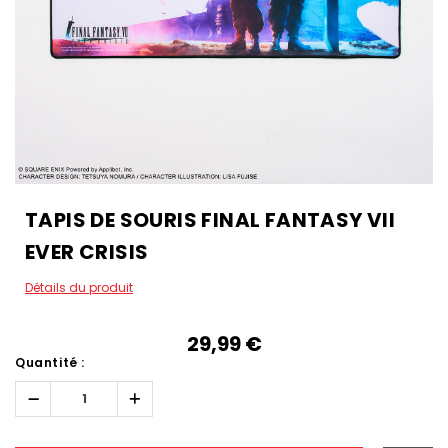
TAPIS DE SOURIS FINAL FANTASY VII
EVER CRISIS
Détails du produit
29,99‎ ‎€
Quantité :
Réduire
Augmenter
la
la
quantité :
quantité :
Hurry!