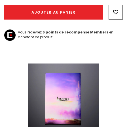
Hurry!
Only
AJOUTER AU PANIER
left
Vous recevrez
6
points de récompense Members
en
achetant ce produit.