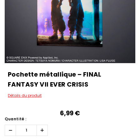
Pochette métallique – FINAL
FANTASY VII EVER CRISIS
Détails du produit
6,99‎ ‎€
Quantité :
Réduire
Augmenter
la
la
quantité :
quantité :