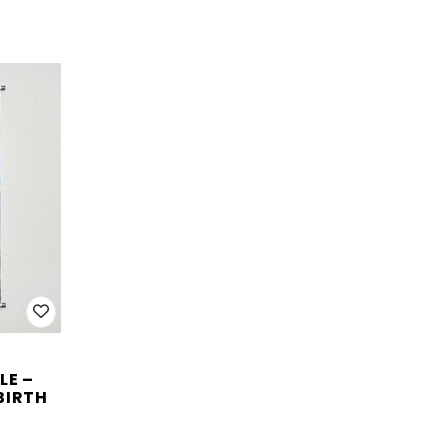
LE –
BIRTH