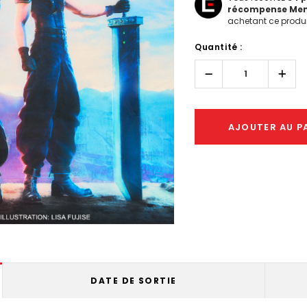
récompense Me
achetant ce produi
Hurry!
Quantité :
Only
left
Réduire
Augm
la
la
quantité :
quant
AJOUTER AU P
DATE DE SORTIE