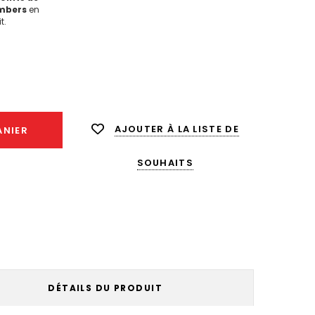
mbers
en
t.
enter
ité :
AJOUTER À LA LISTE DE
ANIER
SOUHAITS
DÉTAILS DU PRODUIT