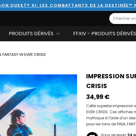
ON QUEST® XI: LES COMBATTANTS DE LA DESTINÉE™
Search
PRODUITS DÉRIVÉS
FFXIV - PRODUITS DÉRIVÉS
L FANTASY VII EVER CRISIS
IMPRESSION SUR
CRISIS
34,99‎ ‎€
Cette superbe impression su
EVER CRISIS. Ces affiches m
mythique à l'aide d'un de
pour les fans de FINAL FANT
Vous recevrez
34
p