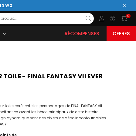
 NSW2
Ferme
0
RÉCOMPENSES
OFFRES
 TOILE - FINAL FANTASY VII EVER
r toile représente les personnages de FINAL FANTASY VII:
ettant en avant les héros principaux de cette histoire
sign dynamique sont des objets de déco incontournables
ASY !
oints de