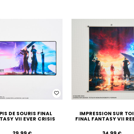
PIS DE SOURIS FINAL
IMPRESSION SUR TOI
TASY VII EVER CRISIS
FINAL FANTASY VII RE
29,99‎ ‎€
34,99‎ ‎€