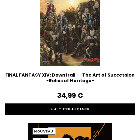
FINAL FANTASY XIV: Dawntrail -- The Art of Succession
-Relics of Heritage-
34,99‎ ‎€
+ AJOUTER AU PANIER
NOUVEAU