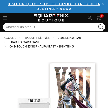
DRAGON QUEST® XI: LES COMBATTANTS DE LA
DESTINÉE™ NSW2
Fer
0
Search
ACCUEIL
PRODUITS DÉRIVÉS
JEUX DE PLATEAU
TRADING CARD GAME
ONE-TOUCH EDGE FINAL FANTASY - LIGHTNING