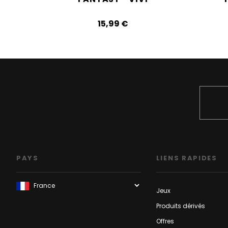
15,99‎ ‎€
PAYS
LIENS RAPIDES
Jeux
Produits dérivés
Offres