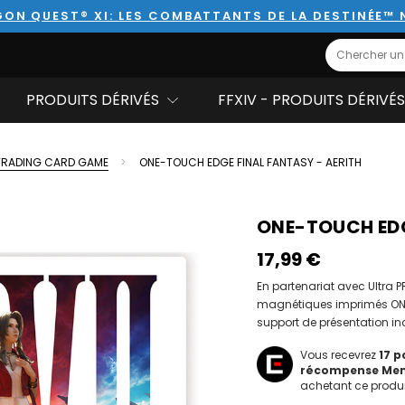
ON QUEST® XI: LES COMBATTANTS DE LA DESTINÉE™
Search
PRODUITS DÉRIVÉS
FFXIV - PRODUITS DÉRIVÉS
TRADING CARD GAME
ONE-TOUCH EDGE FINAL FANTASY - AERITH
ONE-TOUCH EDG
17,99‎ ‎€
En partenariat avec Ultra 
magnétiques imprimés ONE
support de présentation inc
Vous recevrez
17
po
récompense Me
achetant ce produi
Hurry!