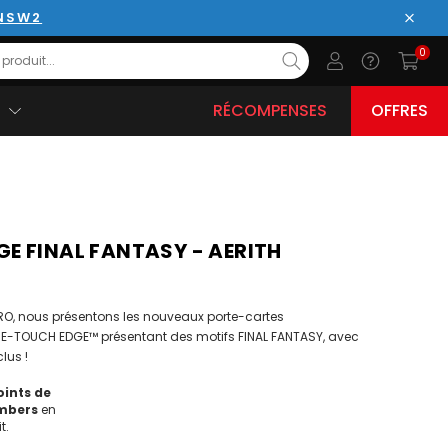
 NSW2
Ferme
0
RÉCOMPENSES
OFFRES
E FINAL FANTASY - AERITH
PRO, nous présentons les nouveaux porte-cartes
-TOUCH EDGE™ présentant des motifs FINAL FANTASY, avec
lus !
ints de
mbers
en
t.