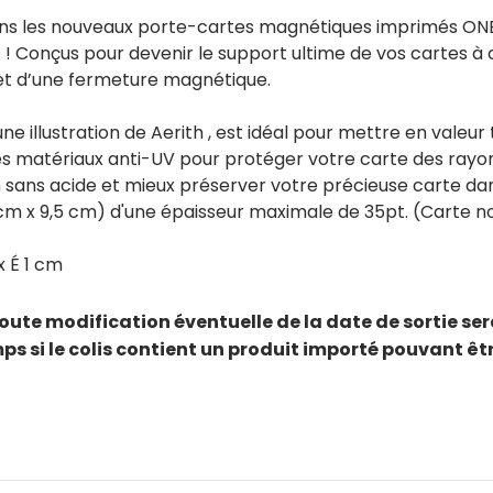
tons les nouveaux porte-cartes magnétiques imprimés O
 ! Conçus pour devenir le support ultime de vos cartes à
 et d’une fermeture magnétique.
lustration de Aerith , est idéal pour mettre en valeur to
 des matériaux anti-UV pour protéger votre carte des rayo
 sans acide et mieux préserver votre précieuse carte da
6 cm x 9,5 cm) d'une épaisseur maximale de 35pt. (Carte 
x É 1 cm
oute modification éventuelle de la date de sortie ser
ps si le colis contient un produit importé pouvant êt