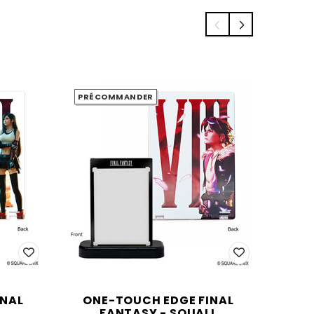
PRÉCOMMANDER
PRÉC
INAL
ONE-TOUCH EDGE FINAL
ON
FANTASY - SQUALL