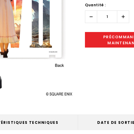
Quantité :
Only
left
Réduire
Augm
la
la
quantité :
quant
PRÉCOMMAN
MAINTENA
ÉRISTIQUES TECHNIQUES
DATE DE SORTI