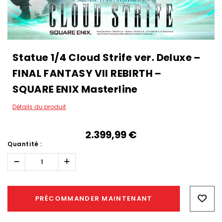
Statue 1/4 Cloud Strife ver. Deluxe –
FINAL FANTASY VII REBIRTH –
SQUARE ENIX Masterline
Détails du produit
2.399,99‎ ‎€
Quantité :
Réduire
Augmenter
la
la
quantité :
quantité :
Hurry!
Only
PRÉCOMMANDER MAINTENANT
left