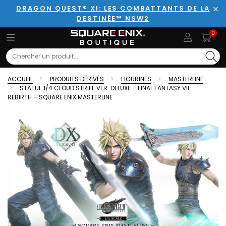
DRAGON QUEST® XI: LES COMBATTANTS DE LA
DESTINÉE™ NSW2
Fer
0
Search
ACCUEIL
PRODUITS DÉRIVÉS
FIGURINES
MASTERLINE
STATUE 1/4 CLOUD STRIFE VER. DELUXE – FINAL FANTASY VII
REBIRTH – SQUARE ENIX MASTERLINE