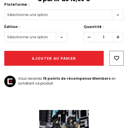
Plateforme :
Édition :
Quantité :
Réduire
Augm
la
la
quantité :
quant
Hurry!
Only
AJOUTER AU PANIER
left
Vous recevrez
19
points de récompense Members
en
achetant ce produit.