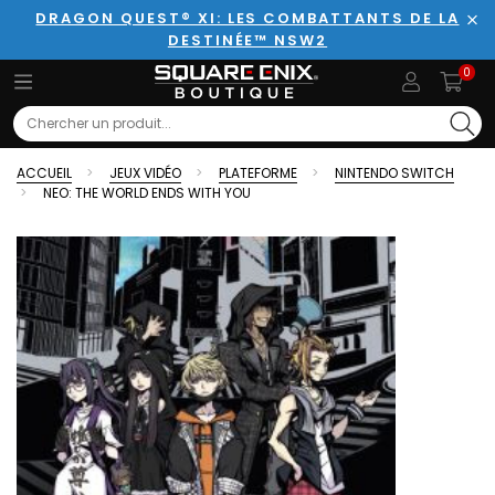
DRAGON QUEST® XI: LES COMBATTANTS DE LA
DESTINÉE™ NSW2
Fer
0
Search
ACCUEIL
JEUX VIDÉO
PLATEFORME
NINTENDO SWITCH
NEO: THE WORLD ENDS WITH YOU