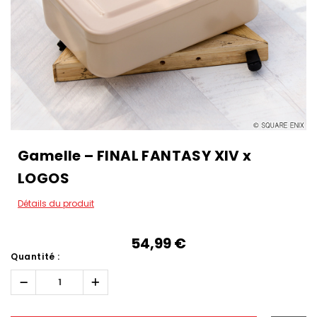
Gamelle – FINAL FANTASY XIV x
LOGOS
Détails du produit
54,99‎ ‎€
Quantité :
Réduire
Augmenter
la
la
quantité :
quantité :
Hurry!