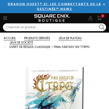
DRAGON QUEST® XI: LES COMBATTANTS DE LA
DESTINÉE™ NSW2
Fer
0
Search
ACCUEIL
PRODUITS DÉRIVÉS
JEUX DE PLATEAU
JEUX DE SOCIÉTÉ
LIVRET DE RÈGLES CLASSIQUE – FINAL FANTASY XIV TTRPG