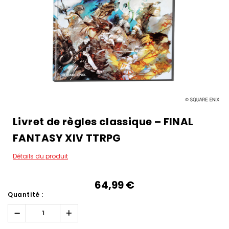
Livret de règles classique – FINAL
FANTASY XIV TTRPG
Détails du produit
64,99‎ ‎€
Quantité :
Réduire
Augmenter
la
la
quantité :
quantité :