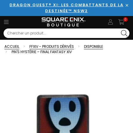
DRAGON QUEST® XI: LES COMBATTANTS DE LA
DESTINÉE™ NSW2
Fer
0
Search
ACCUEIL
FFXIV - PRODUITS DÉRIVÉS
DISPONIBLE
PIN'S HYSTÉRIE – FINAL FANTASY XIV