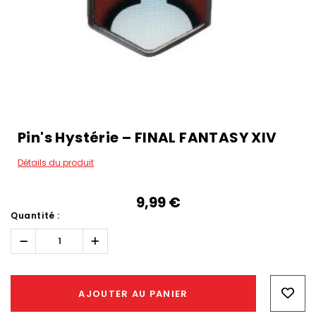
Pin's Hystérie – FINAL FANTASY XIV
Détails du produit
9,99‎ ‎€
Quantité :
Réduire
Augmenter
la
la
quantité :
quantité :
Hurry!
Only
AJOUTER AU PANIER
left