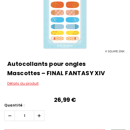
Autocollants pour ongles
Mascottes – FINAL FANTASY XIV
Détails du produit
26,99‎ ‎€
Quantité :
Réduire
Augmenter
la
la
quantité :
quantité :
Hurry!