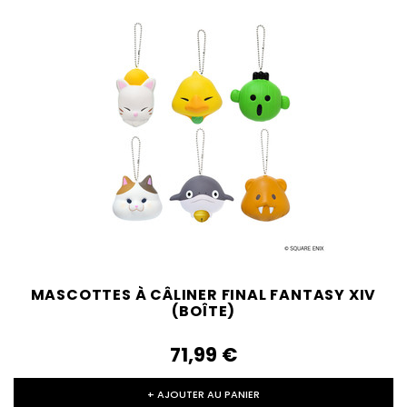
MASCOTTES À CÂLINER FINAL FANTASY XIV
(BOÎTE)
71,99‎ ‎€
+ AJOUTER AU PANIER