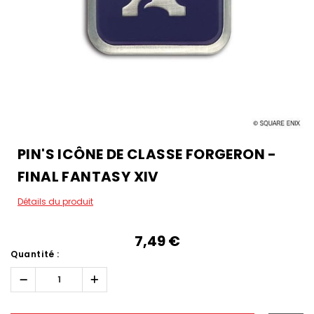
PIN'S ICÔNE DE CLASSE FORGERON -
FINAL FANTASY XIV
Détails du produit
7,49‎ ‎€
Quantité :
Réduire
Augmenter
la
la
quantité :
quantité :
Hurry!