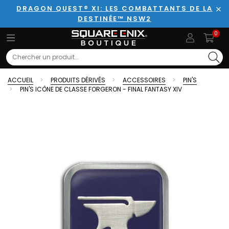
DRAGON QUEST® XI: LES COMBATTANTS DE LA
DESTINÉE™ NSW2
Fer
0
Search
ACCUEIL
PRODUITS DÉRIVÉS
ACCESSOIRES
PIN'S
PIN'S ICÔNE DE CLASSE FORGERON - FINAL FANTASY XIV