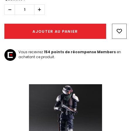
Réduire
Augmenter
la
la
quantité :
quantité :
Hurry!
Only
AJOUTER AU PANIER
left
Vous recevrez
154
points de récompense Members
en
achetant ce produit.