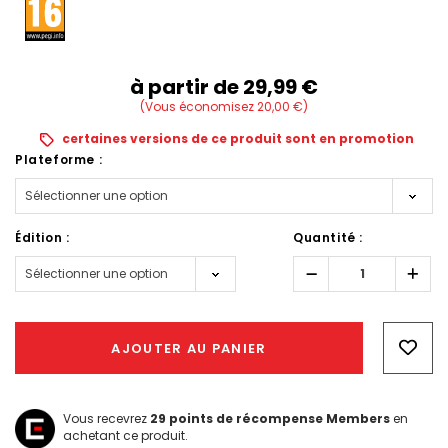
à partir de
29,99‎ ‎€
(Vous économisez 20,00‎ ‎€)
certaines versions de ce produit sont en promotion
Plateforme :
Édition :
Quantité :
Réduire
Augm
la
la
quantité :
quant
Hurry!
Only
AJOUTER AU PANIER
left
Vous recevrez
29
points de récompense Members
en
achetant ce produit.