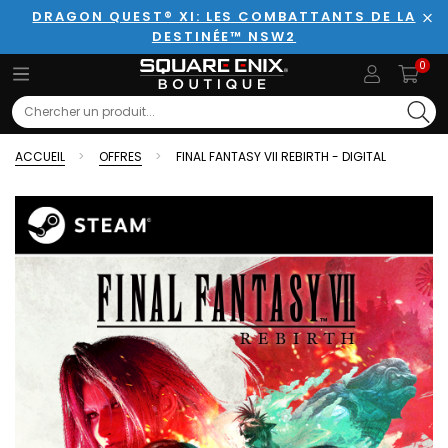
DRAGON QUEST® XI: LES COMBATTANTS DE LA
DESTINÉE™ NSW2
Fer
0
Search
ACCUEIL
OFFRES
FINAL FANTASY VII REBIRTH - DIGITAL