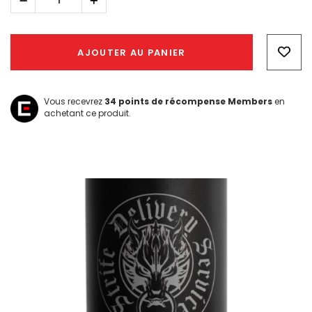
Réduire
Augmenter
la
la
quantité :
quantité :
Hurry!
Only
AJOUTER AU PANIER
left
Vous recevrez
34
points de récompense Members
en
achetant ce produit.