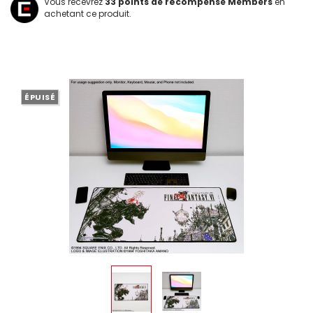
Vous recevrez
33
points de récompense Members
en
achetant ce produit.
ÉPUISÉ