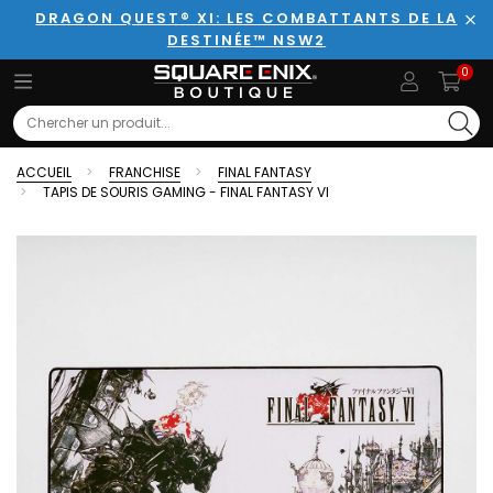
DRAGON QUEST® XI: LES COMBATTANTS DE LA
DESTINÉE™ NSW2
Fer
0
Search
ACCUEIL
FRANCHISE
FINAL FANTASY
TAPIS DE SOURIS GAMING - FINAL FANTASY VI