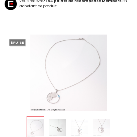
Vous recevrez
144
points de récompense Members
en
achetant ce produit.
ÉPUISÉ