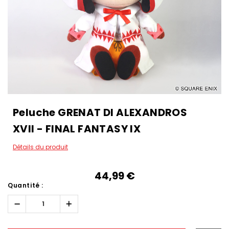
Peluche GRENAT DI ALEXANDROS
XVII - FINAL FANTASY IX
Détails du produit
44,99‎ ‎€
Quantité :
Réduire
Augmenter
la
la
quantité :
quantité :
Hurry!