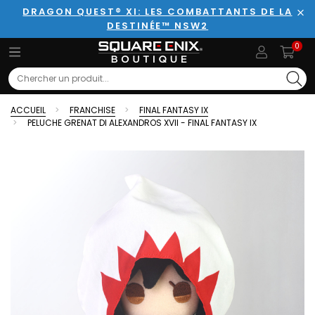
DRAGON QUEST® XI: LES COMBATTANTS DE LA
DESTINÉE™ NSW2
Fer
0
Search
ACCUEIL
FRANCHISE
FINAL FANTASY IX
PELUCHE GRENAT DI ALEXANDROS XVII - FINAL FANTASY IX