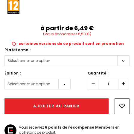
à partir de
6,49‎ ‎€
(Vous économisez 6,50‎ ‎€)
certaines versions de ce produit sont en promotion
Plateforme :
Édition :
Quantité :
Réduire
Augm
la
la
quantité :
quant
Hurry!
Only
AJOUTER AU PANIER
left
Vous recevrez
6
points de récompense Members
en
achetant ce produit.