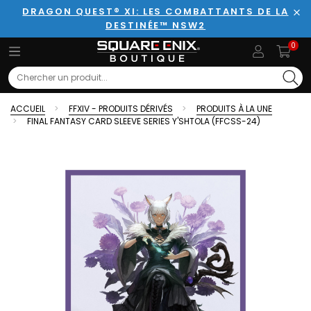
DRAGON QUEST® XI: LES COMBATTANTS DE LA
DESTINÉE™ NSW2
Fer
0
Search
ACCUEIL
FFXIV - PRODUITS DÉRIVÉS
PRODUITS À LA UNE
FINAL FANTASY CARD SLEEVE SERIES Y'SHTOLA (FFCSS-24)