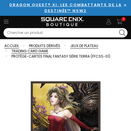
DRAGON QUEST® XI: LES COMBATTANTS DE LA
DESTINÉE™ NSW2
Fer
0
Search
ACCUEIL
PRODUITS DÉRIVÉS
JEUX DE PLATEAU
TRADING CARD GAME
PROTÈGE-CARTES FINAL FANTASY SÉRIE TERRA (FFCSS-01)